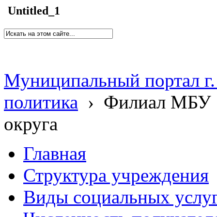
Untitled_1
Муниципальный портал г.
политика
›
Филиал МБУ 
округа
Главная
Структура учреждения
Виды социальных услу