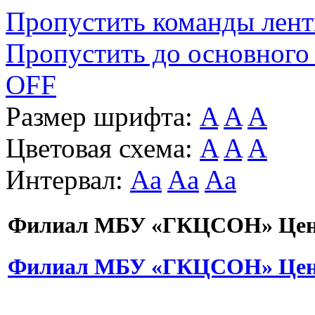
Пропустить команды лен
Пропустить до основного
OFF
Размер шрифта:
A
A
A
Цветовая схема:
A
A
A
Интервал:
Aa
Aa
Aa
Филиал МБУ «ГКЦСОН» Цент
Филиал МБУ «ГКЦСОН» Цент