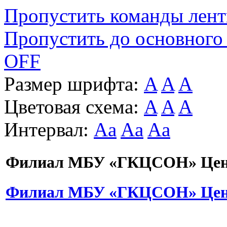
Пропустить команды лен
Пропустить до основного
OFF
Размер шрифта:
A
A
A
Цветовая схема:
A
A
A
Интервал:
Aa
Aa
Aa
Филиал МБУ «ГКЦСОН» Цент
Филиал МБУ «ГКЦСОН» Цент