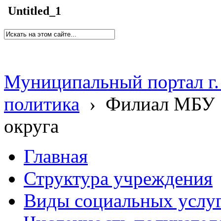
Untitled_1
Муниципальный портал г.
политика
›
Филиал МБУ 
округа
Главная
Структура учреждения
Виды социальных услу