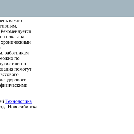
чень важно
ктивным,
 Рекомендуется
на показана
м хроническими
п
м, работникам
 можно по
луги» или по
левания помогут
массового
ие здорового
е физическими
ией
Технологика
рода Новосибирска