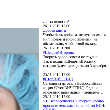
Лента новостей
26.11.2019 12:00
Добрая книга
Чтобы быть добрым, не нужно иметь
миллионов и много времени, не
обязательно, чтобы твой вклад…
26.11.2019 11:00
#ЩедрыйВторник
Творить добро совсем не трудно…
Так в акции #ЩедрыйВторник,
которая будет проходить до 3 декабря,
…
25.11.2019 17:00
#СтопВИЧСПИД
Сегодня стартовала Всероссийская
акция #СтопВИЧСПИД. Одна из
основных задач акции - привлечь…
25.11.2019 17:00
VII Всероссийская информационно-
просветительская акция «Стоп ВИЧ/
СПИД»