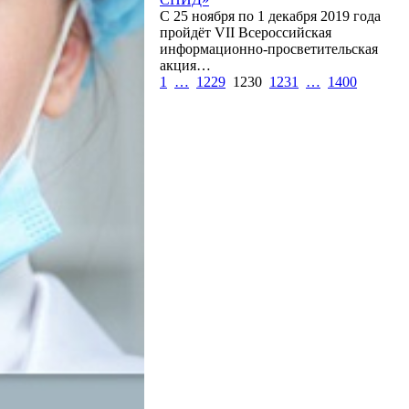
С 25 ноября по 1 декабря 2019 года
пройдёт VII Всероссийская
информационно-просветительская
акция…
1
…
1229
1230
1231
…
1400