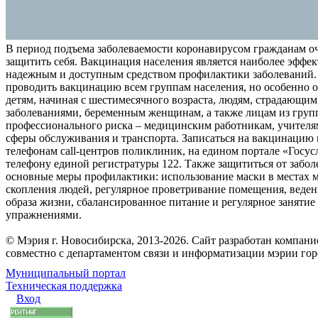
В период подъема заболеваемости коронавирусом гражданам о
защитить себя. Вакцинация населения является наиболее эффе
надежным и доступным средством профилактики заболеваний.
проводить вакцинацию всем группам населения, но особенно о
детям, начиная с шестимесячного возраста, людям, страдающи
заболеваниями, беременным женщинам, а также лицам из груп
профессионального риска – медицинским работникам, учителя
сферы обслуживания и транспорта. Записаться на вакцинацию
телефонам call-центров поликлиник, на едином портале «Госус
телефону единой регистратуры 122. Также защититься от забо
основные меры профилактики: использование маски в местах 
скопления людей, регулярное проветривание помещения, веден
образа жизни, сбалансированное питание и регулярное заняти
упражнениями.
© Мэрия г. Новосибирска, 2013-2026. Сайт разработан компан
совместно с департаментом связи и информатизации мэрии го
Муниципальный портал
Техническая поддержка
Вход