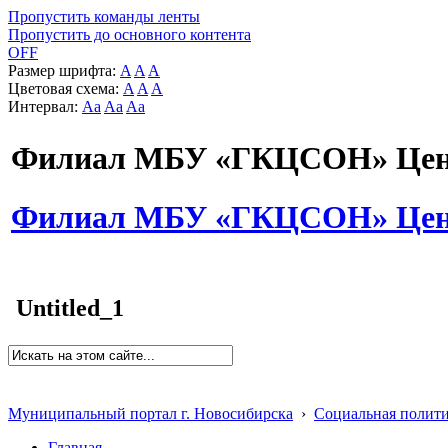
Пропустить команды ленты
Пропустить до основного контента
OFF
Размер шрифта:
A
A
A
Цветовая схема:
A
A
A
Интервал:
Aa
Aa
Aa
Филиал МБУ «ГКЦСОН» Цент
Филиал МБУ «ГКЦСОН» Цент
Untitled_1
Муниципальный портал г. Новосибирска
›
Социальная полит
Главная