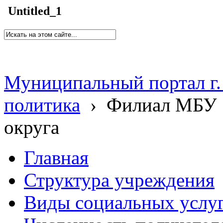
Untitled_1
Муниципальный портал г.
политика
›
Филиал МБУ 
округа
Главная
Структура учреждения
Виды социальных услу