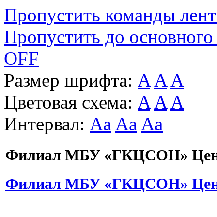
Пропустить команды лен
Пропустить до основного
OFF
Размер шрифта:
A
A
A
Цветовая схема:
A
A
A
Интервал:
Aa
Aa
Aa
Филиал МБУ «ГКЦСОН» Цент
Филиал МБУ «ГКЦСОН» Цент