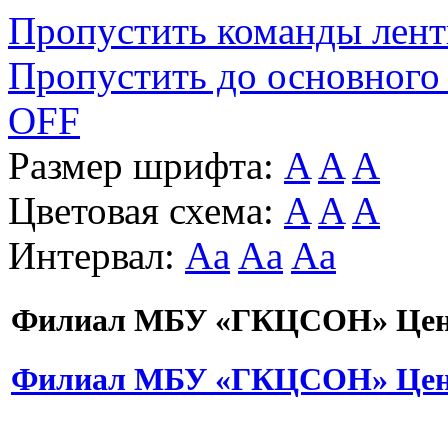
Пропустить команды лен
Пропустить до основного
OFF
Размер шрифта:
A
A
A
Цветовая схема:
A
A
A
Интервал:
Aa
Aa
Aa
Филиал МБУ «ГКЦСОН» Цент
Филиал МБУ «ГКЦСОН» Цент