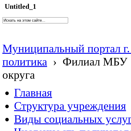
Untitled_1
Муниципальный портал г.
политика
›
Филиал МБУ 
округа
Главная
Структура учреждения
Виды социальных услу