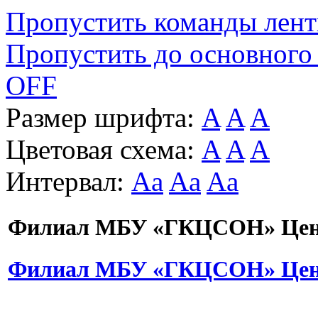
Пропустить команды лен
Пропустить до основного
OFF
Размер шрифта:
A
A
A
Цветовая схема:
A
A
A
Интервал:
Aa
Aa
Aa
Филиал МБУ «ГКЦСОН» Цент
Филиал МБУ «ГКЦСОН» Цент