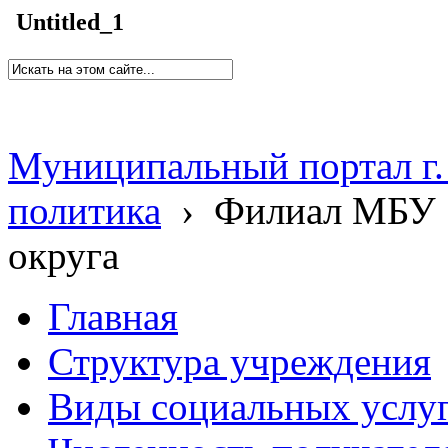
Untitled_1
Муниципальный портал г.
политика
›
Филиал МБУ 
округа
Главная
Структура учреждения
Виды социальных услу