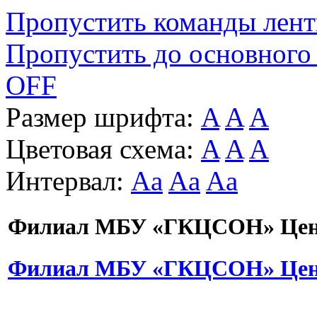
Пропустить команды лен
Пропустить до основного
OFF
Размер шрифта:
A
A
A
Цветовая схема:
A
A
A
Интервал:
Aa
Aa
Aa
Филиал МБУ «ГКЦСОН» Цент
Филиал МБУ «ГКЦСОН» Цент