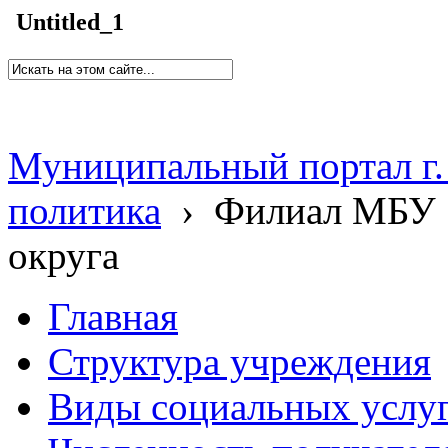
Untitled_1
Муниципальный портал г.
политика
›
Филиал МБУ 
округа
Главная
Структура учреждения
Виды социальных услу