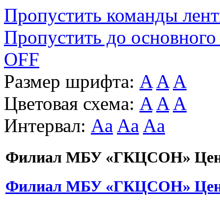
Пропустить команды лен
Пропустить до основного
OFF
Размер шрифта:
A
A
A
Цветовая схема:
A
A
A
Интервал:
Aa
Aa
Aa
Филиал МБУ «ГКЦСОН» Цент
Филиал МБУ «ГКЦСОН» Цент