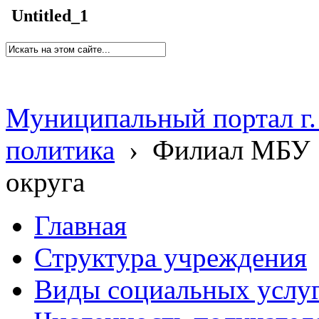
Untitled_1
Муниципальный портал г.
политика
›
Филиал МБУ 
округа
Главная
Структура учреждения
Виды социальных услу