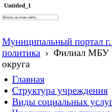
Untitled_1
Муниципальный портал г.
политика
›
Филиал МБУ 
округа
Главная
Структура учреждения
Виды социальных услу