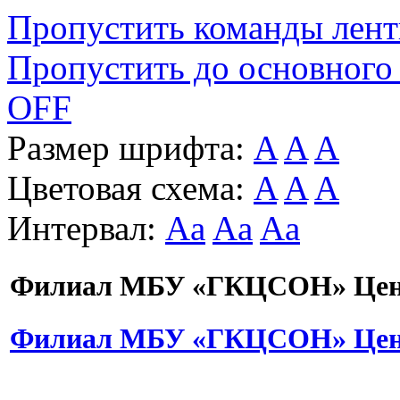
Пропустить команды лен
Пропустить до основного
OFF
Размер шрифта:
A
A
A
Цветовая схема:
A
A
A
Интервал:
Aa
Aa
Aa
Филиал МБУ «ГКЦСОН» Цент
Филиал МБУ «ГКЦСОН» Цент