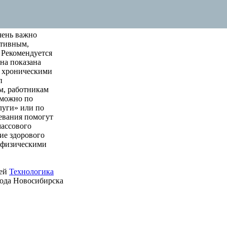
чень важно
ктивным,
 Рекомендуется
на показана
м хроническими
п
м, работникам
 можно по
луги» или по
левания помогут
массового
ие здорового
е физическими
ией
Технологика
рода Новосибирска