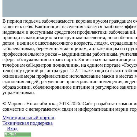
В период подъема заболеваемости коронавирусом гражданам о
защитить себя. Вакцинация населения является наиболее эффе
надежным и доступным средством профилактики заболеваний.
проводить вакцинацию всем группам населения, но особенно о
детям, начиная с шестимесячного возраста, людям, страдающи
заболеваниями, беременным женщинам, а также лицам из груп
профессионального риска – медицинским работникам, учителя
сферы обслуживания и транспорта. Записаться на вакцинацию
телефонам call-центров поликлиник, на едином портале «Госус
телефону единой регистратуры 122. Также защититься от забо
основные меры профилактики: использование маски в местах 
скопления людей, регулярное проветривание помещения, веден
образа жизни, сбалансированное питание и регулярное заняти
упражнениями.
© Мэрия г. Новосибирска, 2013-2026. Сайт разработан компан
совместно с департаментом связи и информатизации мэрии го
Муниципальный портал
Техническая поддержка
Вход