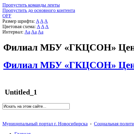
Пропустить команды ленты
Пропустить до основного контента
OFF
Размер шрифта:
A
A
A
Цветовая схема:
A
A
A
Интервал:
Aa
Aa
Aa
Филиал МБУ «ГКЦСОН» Цент
Филиал МБУ «ГКЦСОН» Цент
Untitled_1
Муниципальный портал г. Новосибирска
›
Социальная полит
Главная