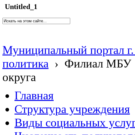
Untitled_1
Муниципальный портал г.
политика
›
Филиал МБУ 
округа
Главная
Структура учреждения
Виды социальных услу