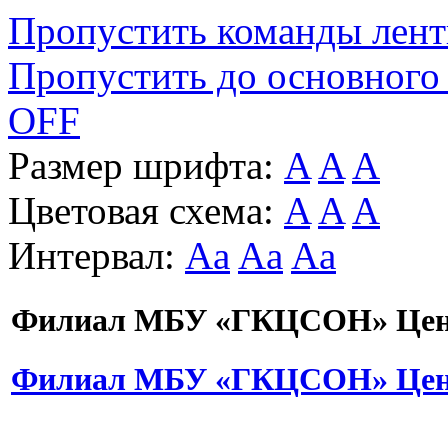
Пропустить команды лен
Пропустить до основного
OFF
Размер шрифта:
A
A
A
Цветовая схема:
A
A
A
Интервал:
Aa
Aa
Aa
Филиал МБУ «ГКЦСОН» Цент
Филиал МБУ «ГКЦСОН» Цент