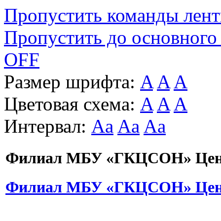
Пропустить команды лен
Пропустить до основного
OFF
Размер шрифта:
A
A
A
Цветовая схема:
A
A
A
Интервал:
Aa
Aa
Aa
Филиал МБУ «ГКЦСОН» Цент
Филиал МБУ «ГКЦСОН» Цент