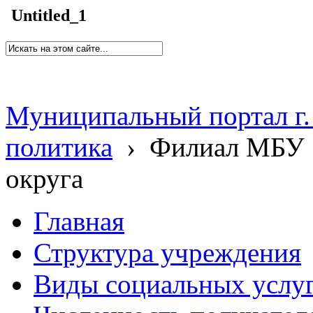
Untitled_1
Муниципальный портал г.
политика
›
Филиал МБУ 
округа
Главная
Структура учреждения
Виды социальных услу