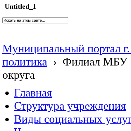
Untitled_1
Муниципальный портал г.
политика
›
Филиал МБУ 
округа
Главная
Структура учреждения
Виды социальных услу