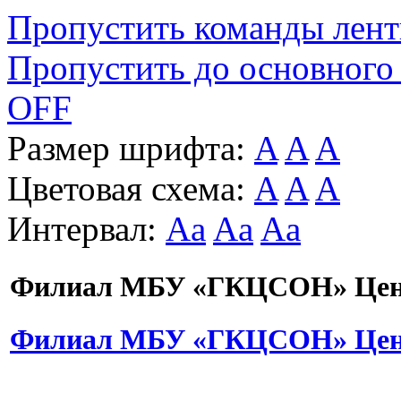
Пропустить команды лен
Пропустить до основного
OFF
Размер шрифта:
A
A
A
Цветовая схема:
A
A
A
Интервал:
Aa
Aa
Aa
Филиал МБУ «ГКЦСОН» Цент
Филиал МБУ «ГКЦСОН» Цент