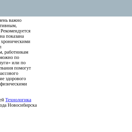
чень важно
ктивным,
 Рекомендуется
на показана
м хроническими
п
м, работникам
 можно по
луги» или по
левания помогут
массового
ие здорового
е физическими
ией
Технологика
рода Новосибирска