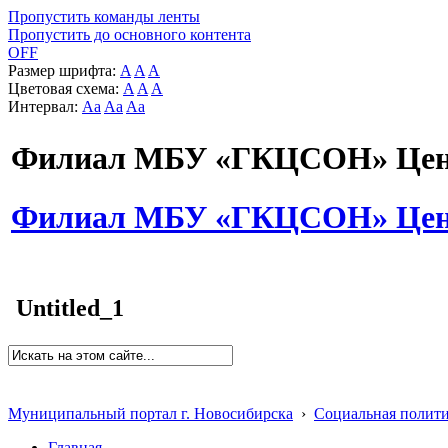
Пропустить команды ленты
Пропустить до основного контента
OFF
Размер шрифта:
A
A
A
Цветовая схема:
A
A
A
Интервал:
Aa
Aa
Aa
Филиал МБУ «ГКЦСОН» Цент
Филиал МБУ «ГКЦСОН» Цент
Untitled_1
Муниципальный портал г. Новосибирска
›
Социальная полит
Главная