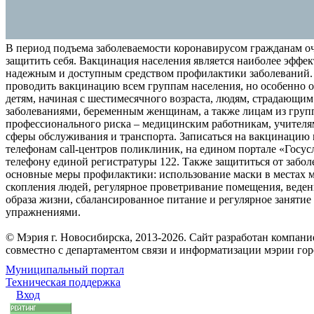
В период подъема заболеваемости коронавирусом гражданам о
защитить себя. Вакцинация населения является наиболее эффе
надежным и доступным средством профилактики заболеваний.
проводить вакцинацию всем группам населения, но особенно о
детям, начиная с шестимесячного возраста, людям, страдающи
заболеваниями, беременным женщинам, а также лицам из груп
профессионального риска – медицинским работникам, учителя
сферы обслуживания и транспорта. Записаться на вакцинацию
телефонам call-центров поликлиник, на едином портале «Госус
телефону единой регистратуры 122. Также защититься от забо
основные меры профилактики: использование маски в местах 
скопления людей, регулярное проветривание помещения, веден
образа жизни, сбалансированное питание и регулярное заняти
упражнениями.
© Мэрия г. Новосибирска, 2013-2026. Сайт разработан компан
совместно с департаментом связи и информатизации мэрии го
Муниципальный портал
Техническая поддержка
Вход