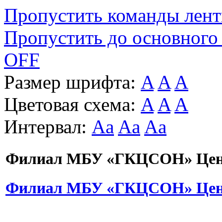
Пропустить команды лен
Пропустить до основного
OFF
Размер шрифта:
A
A
A
Цветовая схема:
A
A
A
Интервал:
Aa
Aa
Aa
Филиал МБУ «ГКЦСОН» Цент
Филиал МБУ «ГКЦСОН» Цент