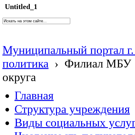
Untitled_1
Муниципальный портал г.
политика
›
Филиал МБУ 
округа
Главная
Структура учреждения
Виды социальных услу