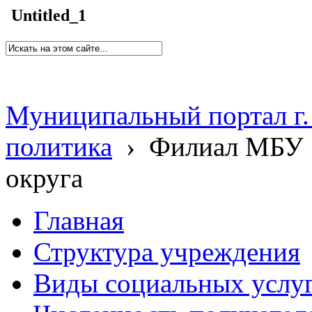
Untitled_1
Муниципальный портал г.
политика
›
Филиал МБУ 
округа
Главная
Структура учреждения
Виды социальных услу