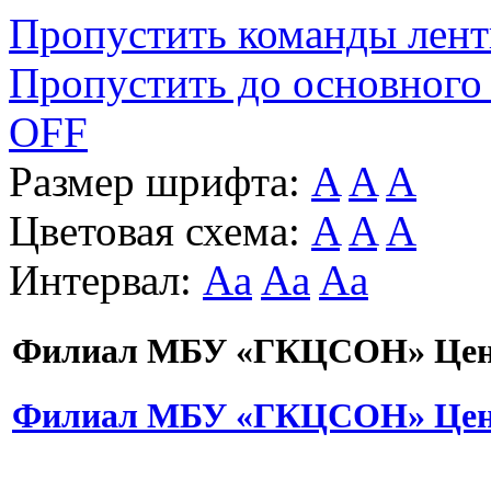
Пропустить команды лен
Пропустить до основного
OFF
Размер шрифта:
A
A
A
Цветовая схема:
A
A
A
Интервал:
Aa
Aa
Aa
Филиал МБУ «ГКЦСОН» Цент
Филиал МБУ «ГКЦСОН» Цент